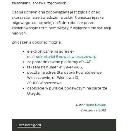
załatwianiu spraw urzędowych.
Osoba uprawniona zobowiązana jest zgłosić chęć
skorzystania ze świadczenia usługi tłumacza języka
migowego, co najmniej na 3 dni robocze przed
zaplanowanym terminem wizyty, z wyłączeniem sytuacji
nagłych.
Zgłoszenia dokonać można:
elektronicznie na adres e-
mail:
sekretariat@powiat-wloszczowa.pl
za pośrednictwem platformy ePUAP,
faksem na numer 41 39-44-965,
pocztą na adres Starostwo Powiatowe we
Włoszczowie, ul. Wiśniowa 10,
29-100 Włoszczowa
osobiście w punkcie podawczym na parterze
Urzędu.
Autor:
Ilona Nowak
Opublikowano
7 września 2018
w
dniu
Bez kategorii