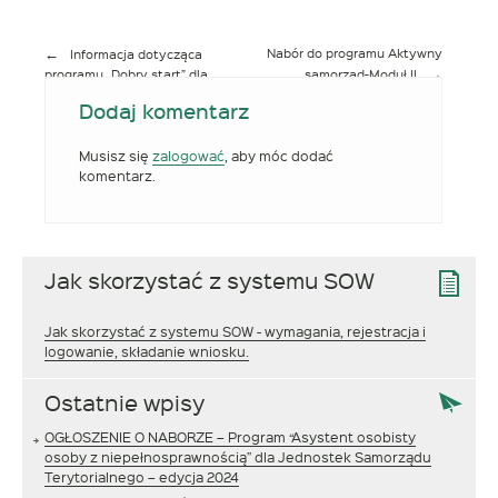
Nabór do programu Aktywny
Informacja dotycząca
programu „Dobry start” dla
samorząd-Moduł II
Nawigacja
rodzin zastępczych i osób
wpisu
Dodaj komentarz
usamodzielnianych w
rozumieniu ustawy o wspieraniu
rodziny i systemie pieczy
Musisz się
zalogować
, aby móc dodać
zastępczej
komentarz.
Jak skorzystać z systemu SOW
Jak skorzystać z systemu SOW - wymagania, rejestracja i
logowanie, składanie wniosku.
Ostatnie wpisy
OGŁOSZENIE O NABORZE – Program “Asystent osobisty
osoby z niepełnosprawnością” dla Jednostek Samorządu
Terytorialnego – edycja 2024