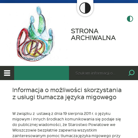
STRONA
ARCHIWALNA
-
Inform
o
możliw
skorzy
Tutaj
z
wpisz
Projekt
Wyszukiwarka
Otwórz
usługi
szukaną
menu
tłumac
frazę:
główne
Informacja o możliwości skorzystania
języka
z usługi tłumacza języka migowego
migow
W związku z ustawą z dnia 19 sierpnia 2011 r. o języku
migowym i innych środkach komunikowania się podaje się
do publicznej wiadomości, że Starostwo Powiatowe we
Włoszczowie bezpłatnie zapewnia wszystkim
zainteresowanym pomoc tłumacza języka migowego przy